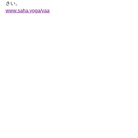
さい。
www.saha.yoga/yaa