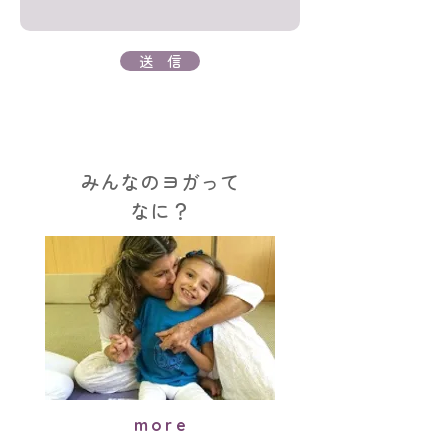
送 信
みんなのヨガって
なに？
more