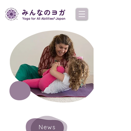
New
s