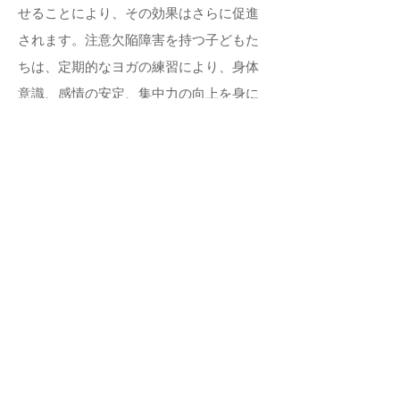
せることにより、その効果はさらに促進
されます。注意欠陥障害を持つ子どもた
ちは、定期的なヨガの練習により、身体
意識、感情の安定、集中力の向上を身に
つけるとともに、学業や創造的な遊びで
の能力向上も期待されます。全般的な能
力の改善は、自己肯定感の向上につなが
ります。
注意欠陥多動性障害（ADHD）
現在、米国で400万人以上の子どもが
ADD/ADHDと診断されています。この行
動障害には、テレビでの暴力的なシー
ン、栄養の偏り、出産前の両親の服薬、
感覚への過負荷、環境汚染、過密、家族