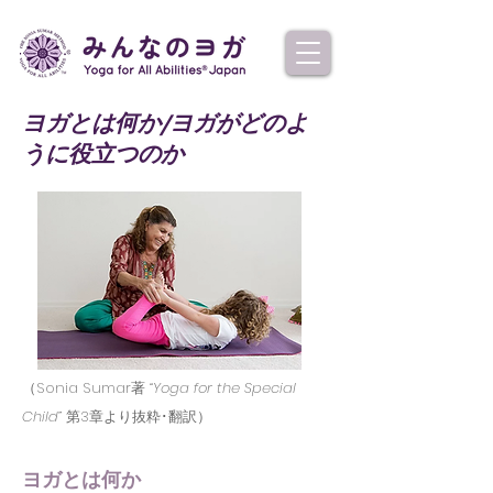
​ヨガとは何か/ヨガがどのよ
うに役立つのか
（Sonia Sumar著
“Yoga for the Special
Child”
第3章より抜粋･翻訳）
ヨガとは何か