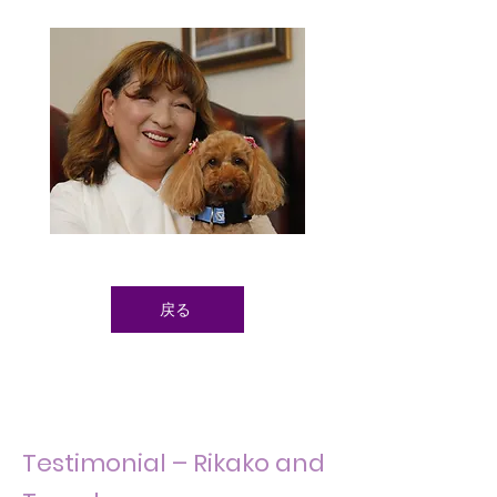
戻る
Testimonial – Rikako and