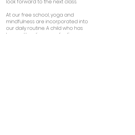
look forward to the next class.
At our free school, yoga and
mindfulness are incorporated into
our daily routine. A child who has
been attending yoga for five years
is showing growing interest in yoga,
and her parent says that her child
seems to have developed the
sense of calmness because of
yoga.
●What did you learn from Sivakami,
founder of Yoga for All Abilities?
I learned that I cannot teach the
things I haven’t experienced myself
and that I can only change myself.
This has become my guiding light -
the hope that no matter how
desperate I feel, I can always